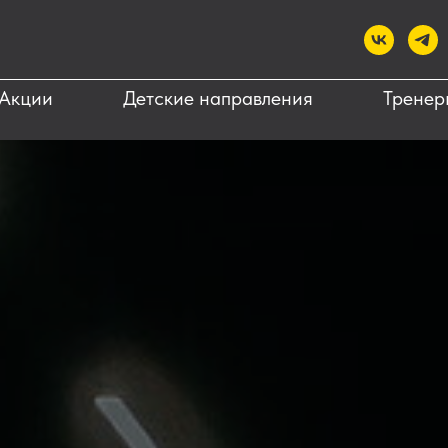
Акции
Детские направления
Тренер
сти и акции
Бассейн
Фитнес